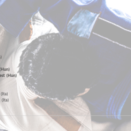
)
(Hun)
est (Hun)
(Ita)
(Ita)