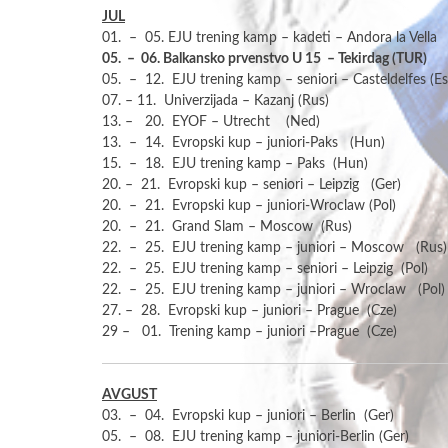
JUL
01. – 05. EJU trening kamp – kadeti – Andora la Vella
05. – 06. Balkansko prvenstvo U 15 – Tekirdag (TUR)
05. – 12. EJU trening kamp – seniori – Casteldelfes (Es
07. – 11. Univerzijada – Kazanj (Rus)
13. – 20. EYOF – Utrecht (Ned)
13. – 14. Evropski kup – juniori-Paks (Hun)
15. – 18. EJU trening kamp – Paks (Hun)
20. – 21. Evropski kup – seniori – Leipzig (Ger)
20. – 21. Evropski kup – juniori-Wroclaw (Pol)
20. – 21. Grand Slam – Moscow (Rus)
22. – 25. EJU trening kamp – juniori – Moscow (Rus)
22. – 25. EJU trening kamp – seniori – Leipzig (Pol)
22. – 25. EJU trening kamp – juniori – Wroclaw (Pol)
27. – 28. Evropski kup – juniori – Prague (Cze)
29 – 01. Trening kamp – juniori –Prague (Cze)
AVGUST
03. – 04. Evropski kup – juniori – Berlin (Ger)
05. – 08. EJU trening kamp – juniori-Berlin (Ger)