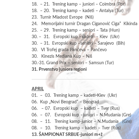
18. – 21. Trening kamp – juniori – Coimbra (Por)
18. – 20. Trening kamp – kadeti – Antalya (Tur)
23. Turnir Mladost Evrope (Niš)
24. Memorijalni turnir Dragan Ciganović Ciga“ Kikinda
25. – 29. Trening kamp – seniori – Tata (Hun)
30. – 31. Evropski kup –kadeti – Kiev (Ukr)
30. – 31. Evropski kup –seniori – Sarajevo (Bih)
30. VI Trofej grada Pančeva – Pančevo
30. Kinezis Mediana Kup – Niš
30.-31. Grand Prix – seniori – Samsun (Tur)
31.
Prvenstvo juniora regioni
APRIL
01. – 03. Trening kamp – kadeti-Kiev (Ukr)
06. Kup „Novi Beograd“ – Beograd
06. – 07. Evropski kup – kadeti – Tver (Rus)
06. – 07. Evropski kup –juniori – N.Mudania (Gre)
08. – 11. Trening kamp-junior – N.Mudania (Gre)
08. – 10. Trening kamp – kadeti – Tver (Rus)
13.
ŠAMPIONAT SRBIJE-juniori m+ž