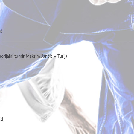
r)
rijalni turnir Maksim Jančić – Turija
ad