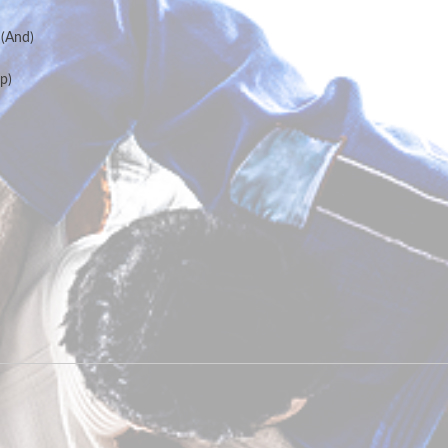
 (And)
p)