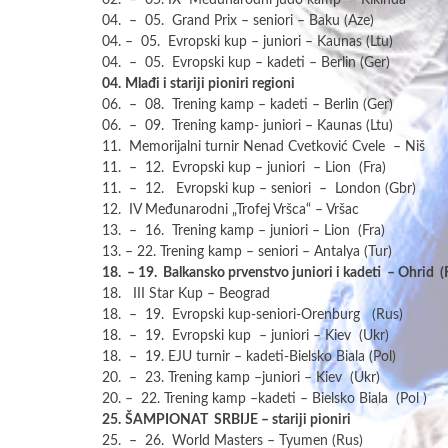
02. – 05. IX Međunarodni judo kamp – Kikinda
04. – 05. Grand Prix – seniori – Baku (Aze)
04. – 05. Evropski kup – juniori – Kaunas (Ltu)
04. – 05. Evropski kup – kadeti – Berlin (Ger)
04.
Mlađi i stariji pioniri regioni
06. – 08. Trening kamp – kadeti – Berlin (Ger)
06. – 09. Trening kamp- juniori – Kaunas (Ltu)
11. Memorijalni turnir Nenad Cvetković Cvele – Niš
11. – 12. Evropski kup – juniori – Lion (Fra)
11. – 12. Evropski kup – seniori – London (Gbr)
12. IV Međunarodni „Trofej Vršca“ – Vršac
13. – 16. Trening kamp – juniori – Lion (Fra)
13. – 22. Trening kamp – seniori – Antalya (Tur)
18. – 19. Balkansko prvenstvo juniori i kadeti – Ohrid 
18. III Star Kup – Beograd
18. – 19. Evropski kup-seniori-Orenburg (Rus)
18. – 19. Evropski kup – juniori – Kiev (Ukr)
18. – 19. EJU turnir – kadeti-Bielsko Biala (Pol)
20. – 23. Trening kamp –juniori – Kiev (Ukr)
20. – 22. Trening kamp –kadeti – Bielsko Biala (Pol )
25.
ŠAMPIONAT SRBIJE – stariji pioniri
25. – 26. World Masters – Tyumen (Rus)