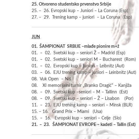
25.
Otvoreno studentsko prvenstvo Srbije
25. – 26. Evropski kup – Juniori – La Coruna (Esp)
27. – 29. Trening kamp – juniori – La Coruna (Esp)
JUN
01. ŠAMPIONAT SRBIJE –mlađe pionire m+ž
01. – 02. Svetski kup – seniori Ž – Madrid (Esp)
01. – 02. Svetski kup – seniori M – Bucharest (Rom)
01. – 02. Evropski kup – juniori – Leibnitz (Aut)
03. – 06. EJU trening kamp – juniori – Leinbnitz (Aut)
08. Vuk Open – Niš
08. XI memorijalni turnir „Branko Dragić“ – Kanjiža
08. – 09. Svetski kup –seniori – M – Tallinn (Est)
08. – 09. Svetski kup – seniori – Ž – Lisabon (Por)
11. – 23. EJU trening kamp – seniori – Minsk (BLR)
15. – 16. Grand Prix – Miami (Usa)
15. – 16. Evropski kup – seniori – Celje (Slo)
21. – 23. ŠAMPIONAT EVROPE – kadeti – Tallin (Est)