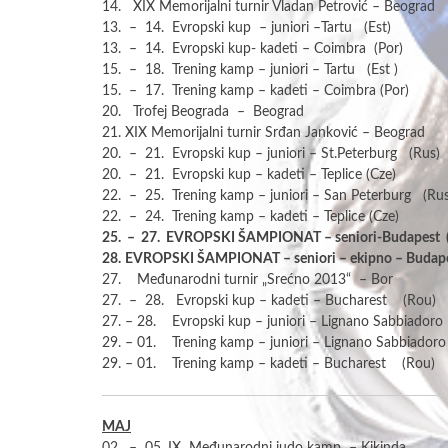
14. XIX Memorijalni turnir Vladan Petrović – Beograd
13. – 14. Evropski kup – juniori –Tartu (Est)
13. – 14. Evropski kup- kadeti – Coimbra (Por)
15. – 18. Trening kamp – juniori – Tartu (Est )
15. – 17. Trening kamp – kadeti – Coimbra (Por)
20. Trofej Beograda – Beograd
21. XIX Memorijalni turnir Srđan Janković – Beograd
20. – 21. Evropski kup – juniori – St.Peterburg (Rus)
20. – 21. Evropski kup – kadeti – Teplice (Cze)
22. – 25. Trening kamp – juniori – San Peterburg (Rus
22. – 24. Trening kamp – kadeti – Teplice (Cze)
25. – 27. EVROPSKI ŠAMPIONAT – seniori-Budapest 
28.
EVROPSKI ŠAMPIONAT
– seniori – ekipno – Budap
27. Međunarodni turnir „Srećno 2013“ – Bor
27. – 28. Evropski kup – kadeti – Bucharest (Rou)
27. – 28. Evropski kup – juniori – Lignano Sabbiadoro 
29. – 01. Trening kamp – juniori – Lignano Sabbiadoro 
29. – 01. Trening kamp – kadeti – Bucharest (Rou)
MAJ