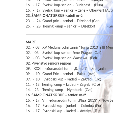
16. – 17. XXIX Turnir „Temerin 2013“ – Temerin
16. – 17. Svetski kup-seniori – Budapest (Hun)
16. – 17. Svetski kup – seniori – žene – Oberwart (Aut)
23.
ŠAMPIONAT SRBIJE-kadeti m+ž
23. – 24. Grand prix – seniori – Dizeldorf (Ger)
25. – 28. Trening kamp – seniori – Dizeldorf (Ge
MART
02. – 03. XV Međunarodni turnir “Turija 2013” i III Memo
02. – 03. Svetski kup-seniori-žene-Prague (Cze)
02. – 03. Svetski kup-seniori-Warsawa (Pol)
02.
Prvenstvo seniora regioni
09. XXXI međunarodni turnir „8. mart“ – Zrenjanin
09. – 10. Grand Prix – seniori – Baku (Aze)
09. – 10. Evropski kup – kadeti – Zagreb ( Cro)
11. – 13. Trening kamp – kadeti – Zagreb (Cro)
14. – 23. Trening kamp – Nymburk (Cze)
16.
ŠAMPIONAT SRBIJE – seniori m+ž
16. – 17. VI međunarodni turnir „Klisa 2013“ – Novi S
16. – 17. Evropski kup – juniori – Coimbra (Por)
16. – 17. Evropski kup – kadeti – Antalya (Tur)