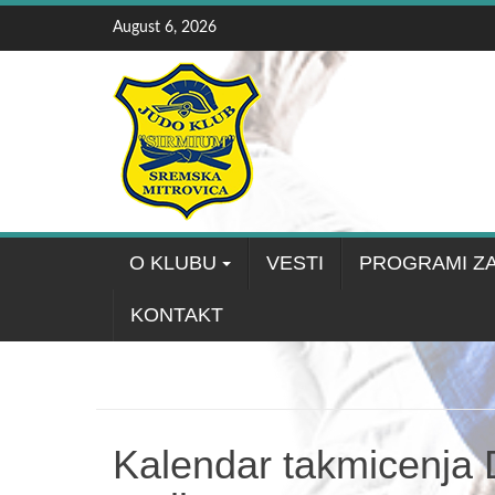
Skip
August 6, 2026
to
content
O KLUBU
VESTI
PROGRAMI Z
KONTAKT
Kalendar takmicenja 