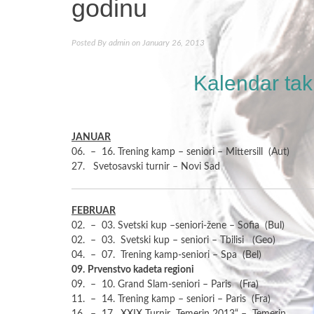
godinu
Posted By
admin
on January 26, 2013
Kalendar tak
JANUAR
06. – 16. Trening kamp – seniori – Mittersill (Aut)
27. Svetosavski turnir – Novi Sad
FEBRUAR
02. – 03. Svetski kup –seniori-žene – Sofia (Bul)
02. – 03. Svetski kup – seniori – Tbilisi (Geo)
04. – 07. Trening kamp-seniori – Spa (Bel)
09.
Prvenstvo kadeta regioni
09. – 10. Grand Slam-seniori – Paris (Fra)
11. – 14. Trening kamp – seniori – Paris (Fra)