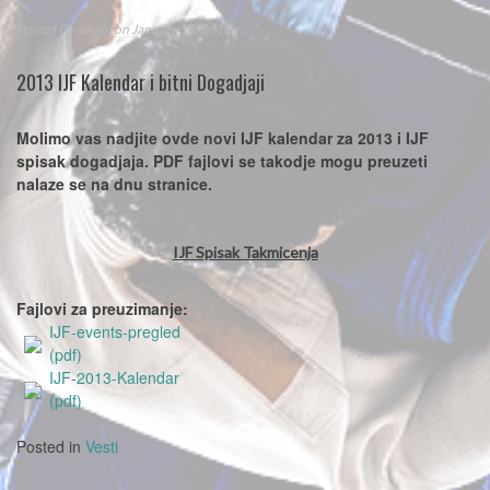
Posted By
admin
on January 18, 2013
2013 IJF Kalendar i bitni Dogadjaji
Molimo vas nadjite ovde novi IJF kalendar za 2013 i IJF
spisak dogadjaja. PDF fajlovi se takodje mogu preuzeti
nalaze se na dnu stranice.
IJF Spisak Takmicenja
Fajlovi za preuzimanje:
IJF-events-pregled
(pdf)
IJF-2013-Kalendar
(pdf)
Posted in
Vesti