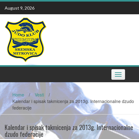
Skip
August 9, 2026
to
content
Toggle
navigation
Home
/
Vesti
/
Kalendar i spisak takmicenja za 2013g. Internacionalne dzudo
federacije
Kalendar i spisak takmicenja za 2013g. Internacionalne
dzudo federacije