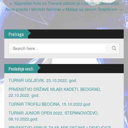
Post
←
Napredan kurs za Trenere odrzan je u Minsku (Belorusija)
navigation
Nova pravila i tehnicki Seminar u Malagi sa Janom Snajderom
→
Pretraga
Poslednje vesti
TURNIR UGLJEVIK, 23.10.2022. god.
PRVENSTVO DRŽAVE MLAĐI KADETI, BEOGRAD,
22.10.2022. god.
TURNIR TROFEJ BEOČINA, 15.10.2022.god
TURNIR JUNIOR OPEN 2022, STEPANOVIĆEVO,
08.10.2022.god.
PRVENSTVO SRBIJE ZA MLAĐE DEČAKE I DEVOJČICE,