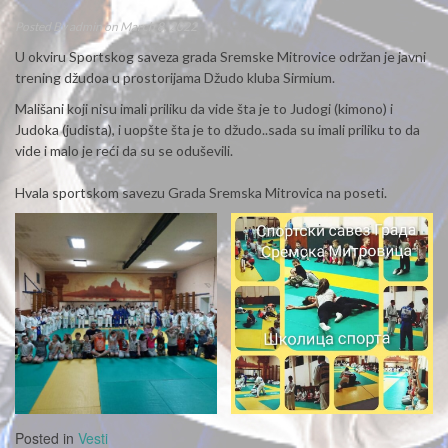
Posted By
admin
on March 8, 2022
U okviru Sportskog saveza grada Sremske Mitrovice održan je javni
trening džudoa u prostorijama Džudo kluba Sirmium.
Mališani koji nisu imali priliku da vide šta je to Judogi (kimono) i
Judoka (judista), i uopšte šta je to džudo..sada su imali priliku to da
vide i malo je reći da su se oduševili.
Hvala sportskom savezu Grada Sremska Mitrovica na poseti.
Posted in
Vesti