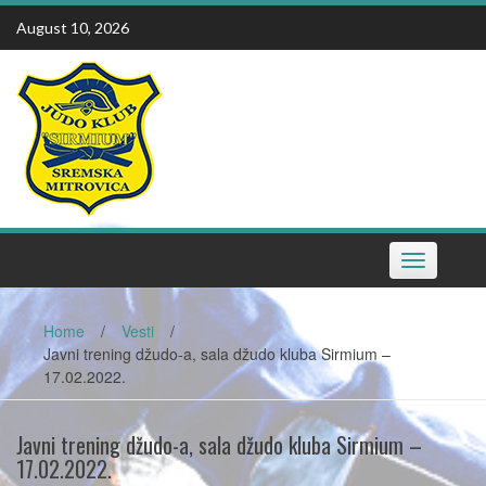
Skip
August 10, 2026
to
content
Toggle
navigation
Home
/
Vesti
/
Javni trening džudo-a, sala džudo kluba Sirmium –
17.02.2022.
Javni trening džudo-a, sala džudo kluba Sirmium –
17.02.2022.