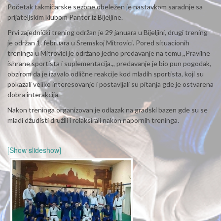
Početak takmičarske sezone obeležen je nastavkom saradnje sa
prijateljskim klubom Panter iz Bijeljine.
Prvi zajednički trening održan je 29 januara u Bijeljini, drugi trening
je održan 1. februara u Sremskoj Mitrovici. Pored situacionih
treninga u Mitrovici je održano jedno predavanje na temu ,,Pravilne
ishrane sportista i suplementacija.,, predavanje je bio pun pogodak,
obzirom da je izavalo odlične reakcije kod mladih sportista, koji su
pokazali veliko interesovanje i postavljali su pitanja gde je ostvarena
dobra interakcija.
Nakon treninga organizovan je odlazak na gradski bazen gde su se
mladi džudisti družili i relaksirali nakon napornih treninga.
[Show slideshow]