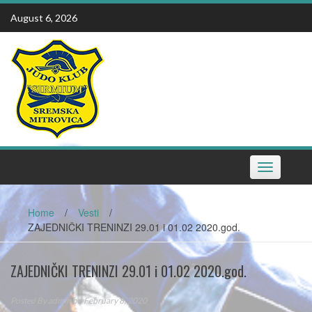
Skip
August 6, 2026
to
content
Toggle
navigation
Home
/
Vesti
/
ZAJEDNIČKI TRENINZI 29.01 i 01.02 2020.god.
ZAJEDNIČKI TRENINZI 29.01 i 01.02 2020.god.
Posted By
admin
on February 8, 2020